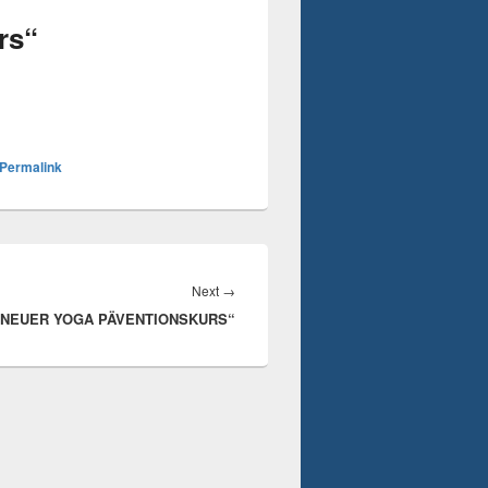
rs“
Permalink
Next
Next
→
 „NEUER YOGA PÄVENTIONSKURS“
post: