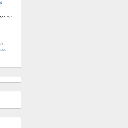
et
ach mit'
in:
n.de