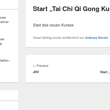
Start „Tai Chi Qi Gong Ku
fenes
artner
Start des neuen Kurses
Dieser Beitrag wurde veröffentlicht von
Andreas Werner
.
ses
dt
Beitragsnavigation
haften -
Previous
←
Previous
JHV
post:
Start