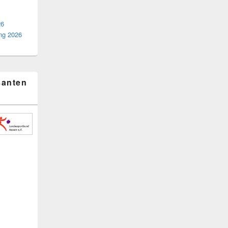
26
ng 2026
santen