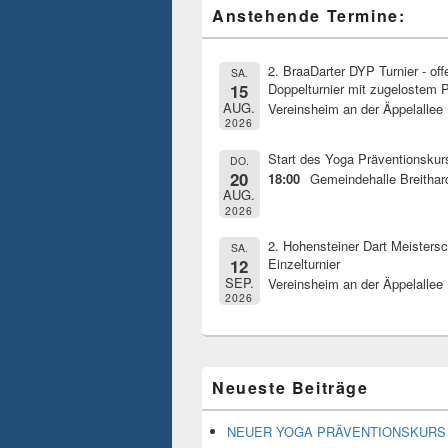
Primärer
Anstehende Termine:
Seitenleisten
Widget-
Bereich
2. BraaDarter DYP Turnier - of
SA.
15
Doppelturnier mit zugelostem P
AUG.
Vereinsheim an der Äppelallee
2026
Start des Yoga Präventionskur
DO.
20
18:00
Gemeindehalle Breithar
AUG.
2026
2. Hohensteiner Dart Meistersc
SA.
12
Einzelturnier
SEP.
Vereinsheim an der Äppelallee
2026
Neueste Beiträge
NEUER YOGA PRÄVENTIONSKURS