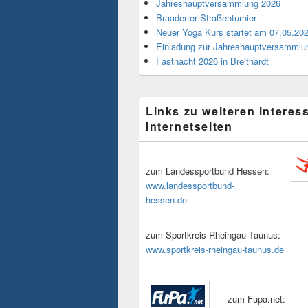
Jahreshauptversammlung 2026
Braaderter Straßenturnier
Neuer Yoga Kurs startet am 07.05.20
Einladung zur Jahreshauptversammlu
Fastnacht 2026 in Breithardt
Links zu weiteren interes
Internetseiten
zum Landessportbund Hessen:
www.landessportbund-
hessen.de
zum Sportkreis Rheingau Taunus:
www.sportkreis-rheingau-taunus.de
zum Fupa.net: