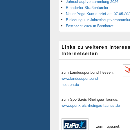
Jahreshauptversammlung 2026
Braaderter Straßenturnier
Neuer Yoga Kurs startet am 07.05.20
Einladung zur Jahreshauptversammlu
Fastnacht 2026 in Breithardt
Links zu weiteren interes
Internetseiten
zum Landessportbund Hessen:
www.landessportbund-
hessen.de
zum Sportkreis Rheingau Taunus:
www.sportkreis-rheingau-taunus.de
zum Fupa.net: