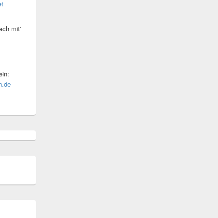
et
ach mit'
in:
n.de