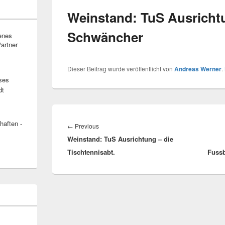
Weinstand: TuS Ausrichtu
Schwäncher
fenes
artner
Dieser Beitrag wurde veröffentlicht von
Andreas Werner
.
ses
dt
Beitragsnavigation
haften -
Previous
←
Previous
Weinstand: TuS Ausrichtung – die
post:
Tischtennisabt.
Fussb