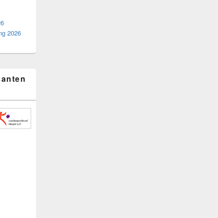
26
ng 2026
santen