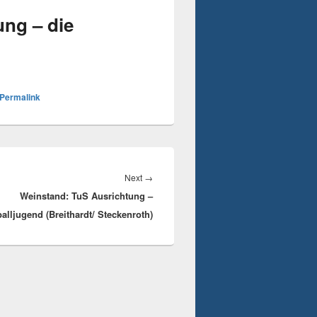
ng – die
Permalink
Next
Next
→
Weinstand: TuS Ausrichtung –
post:
alljugend (Breithardt/ Steckenroth)