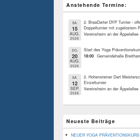
Primärer
Anstehende Termine:
Seitenleisten
Widget-
Bereich
2. BraaDarter DYP Turnier - of
SA.
15
Doppelturnier mit zugelostem P
AUG.
Vereinsheim an der Äppelallee
2026
Start des Yoga Präventionskur
DO.
20
18:00
Gemeindehalle Breithar
AUG.
2026
2. Hohensteiner Dart Meistersc
SA.
12
Einzelturnier
SEP.
Vereinsheim an der Äppelallee
2026
Neueste Beiträge
NEUER YOGA PRÄVENTIONSKURS