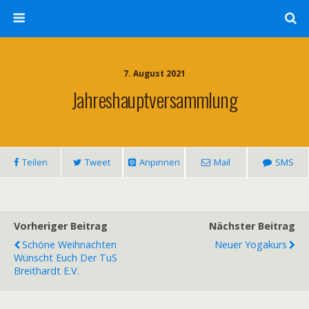
7. August 2021
Jahreshauptversammlung
Teilen
Tweet
Anpinnen
Mail
SMS
Vorheriger Beitrag
Nächster Beitrag
Schöne Weihnachten
Neuer Yogakurs
Wünscht Euch Der TuS
Breithardt E.V.