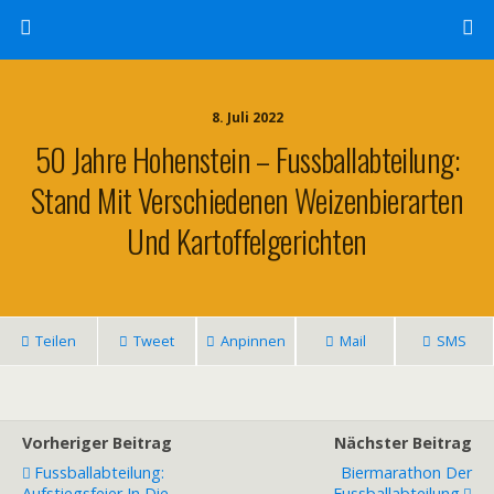
8. Juli 2022
50 Jahre Hohenstein – Fussballabteilung:
Stand Mit Verschiedenen Weizenbierarten
Und Kartoffelgerichten
Teilen
Tweet
Anpinnen
Mail
SMS
Vorheriger Beitrag
Nächster Beitrag
Fussballabteilung:
Biermarathon Der
Aufstiegsfeier In Die
Fussballabteilung